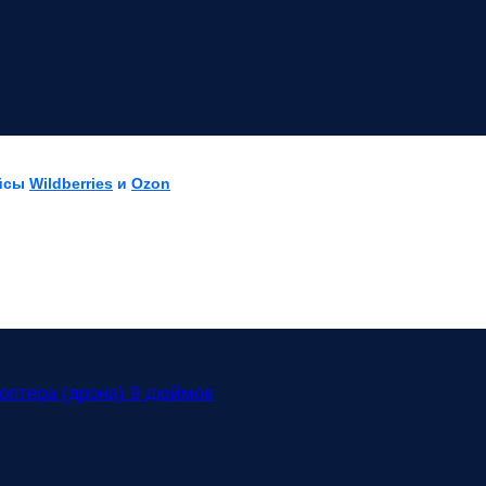
ейсы
Wildberries
и
Ozon