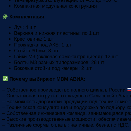
Температура эксплуатации: от –35 до +50 °C
Компактная модульная конструкция
Комплектация:
Луч: 4 шт
Верхняя и нижняя пластины: по 1 шт
Крестовина: 1 шт
Прокладка под АКБ: 1 шт
Стойка 30 мм: 8 шт
Гайки М3 (включая самоконтрящиеся): 12 шт
Болты M3 разных типоразмеров: 28 шт
Боковые стойки под камеры: 2 шт
Почему выбирают МВМ АВИА:
– Собственное производство полного цикла в России
– Оперативная отгрузка со складов в Самарской облас
– Возможность доработки продукции под технические т
– Техническая консультация и поддержка по подбору 
– Собственная инженерная команда, занимающаяся ра
– Высокие производственные мощности: обеспечиваем
– Различные формы оплаты: наличные, безнал с НДС. 