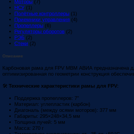
Моторы
(7)
НСУ
(1)
Полётные контроллеры
(1)
Приемники управления
(4)
Пропеллеры
(6)
Регуляторы оборотов
(2)
РЭБ
(2)
Стеки
(2)
Описание
Карбоновая рама для FPV МВМ АВИА предназначена для
оптимизированная по геометрии конструкция обеспечи
🛠
Технические характеристики рамы для FPV:
Поддержка пропеллеров: 7″
Материал: углепластик (карбон)
Диагональ (между осями моторов): 377 мм
Габариты: 295×248×34,5 мм
Толщина лучей: 5 мм
Масса: 270 г