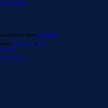
уществляется через
менеджера
.
тплейсы
Wildberries
и
Ozon
М Авиа