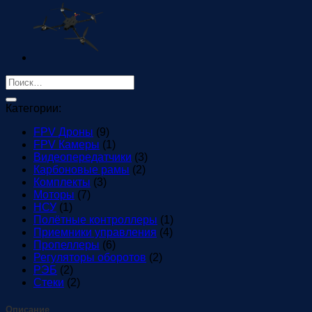
Искать:
Категории:
FPV Дроны
(9)
FPV Камеры
(1)
Видеопередатчики
(3)
Карбоновые рамы
(2)
Комплекты
(3)
Моторы
(7)
НСУ
(1)
Полётные контроллеры
(1)
Приемники управления
(4)
Пропеллеры
(6)
Регуляторы оборотов
(2)
РЭБ
(2)
Стеки
(2)
Описание