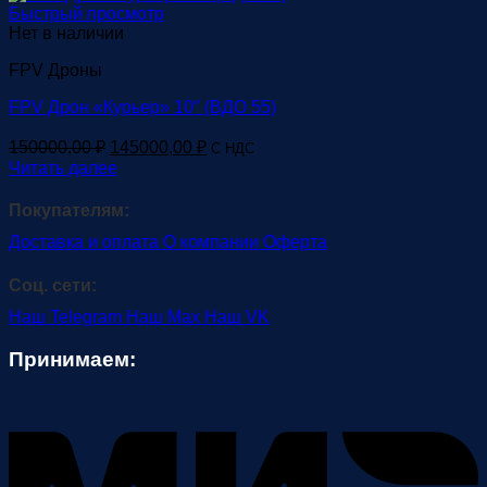
180000,00 ₽.
Быстрый просмотр
Нет в наличии
FPV Дроны
FPV Дрон «Курьер» 10″ (ВДО 55)
Первоначальная
Текущая
150000,00
₽
145000,00
₽
С НДС
цена
цена:
Читать далее
составляла
145000,00 ₽.
150000,00 ₽.
Покупателям:
Доставка и оплата
О компании
Оферта
Соц. сети:
Наш Telegram
Наш Max
Наш VK
Принимаем:
M