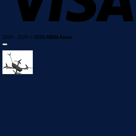
2024 - 2026 ©
ООО МВМ Авиа
FPV Дрон «Курьер» 7″ (ВД 35)
100 в наличии
Количество
товара
В корзину
Купить сейчас
FPV
Дрон
На нашем сайте мы используем cookie файлы. Продолжая использовать наш сайт, Вы
"Курьер"
соглашаетесь на обработку файлов cookie, которые включают в себя: сведения о
местоположении; тип, язык и версию операционной системы и браузера; сведения об
7"
используемом устройстве. Данные обрабатываются для предоставления наших услуг и
улучшения качества работы нашего веб-сайта и сервисов